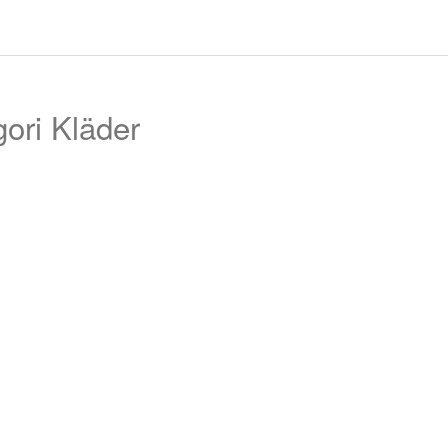
l
ori Kläder